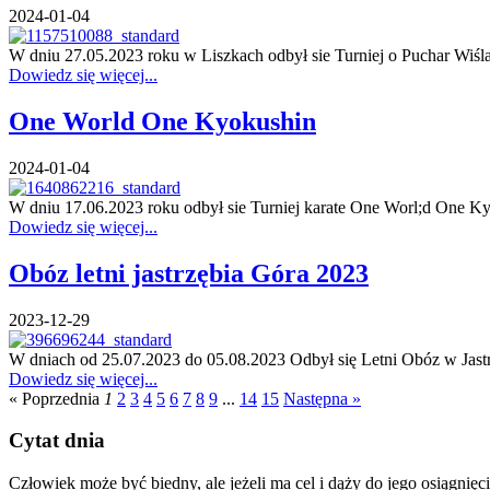
2024-01-04
W dniu 27.05.2023 roku w Liszkach odbył sie Turniej o Puchar Wiś
Dowiedz się więcej...
One World One Kyokushin
2024-01-04
W dniu 17.06.2023 roku odbył sie Turniej karate One Worl;d One K
Dowiedz się więcej...
Obóz letni jastrzębia Góra 2023
2023-12-29
W dniach od 25.07.2023 do 05.08.2023 Odbył się Letni Obóz w Jast
Dowiedz się więcej...
« Poprzednia
1
2
3
4
5
6
7
8
9
...
14
15
Następna »
Cytat dnia
Człowiek może być biedny, ale jeżeli ma cel i dąży do jego osiągnięci