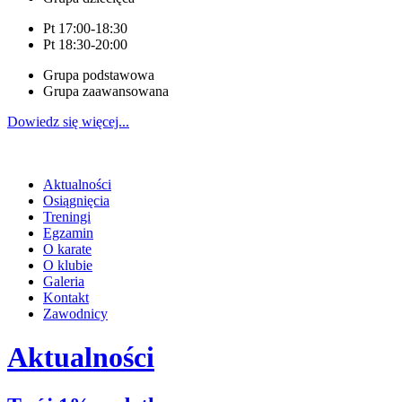
Pt 17:00-18:30
Pt 18:30-20:00
Grupa podstawowa
Grupa zaawansowana
Dowiedz się więcej...
Aktualności
Osiągnięcia
Treningi
Egzamin
O karate
O klubie
Galeria
Kontakt
Zawodnicy
Aktualności