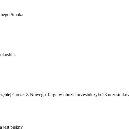
lanego Smoka
yokushin.
rzębiej Górze. Z Nowego Targu w obozie uczestniczyło 23 uczestnikó
a jest piękny.